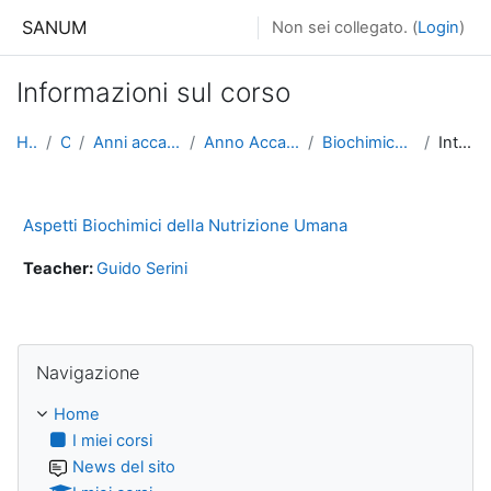
Vai al contenuto principale
SANUM
Non sei collegato. (
Login
)
Informazioni sul corso
Home
Corsi
Anni accademici precedenti
Anno Accademico 2022-2023
Biochimica Clinica (INT0710B)
Introduzione
Aspetti Biochimici della Nutrizione Umana
Teacher:
Guido Serini
Salta Navigazione
Navigazione
Home
I miei corsi
News del sito